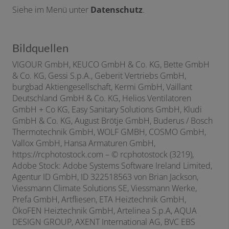
Siehe im Menü unter
Datenschutz
.
Bildquellen
VIGOUR GmbH, KEUCO GmbH & Co. KG, Bette GmbH
& Co. KG, Gessi S.p.A., Geberit Vertriebs GmbH,
burgbad Aktiengesellschaft, Kermi GmbH, Vaillant
Deutschland GmbH & Co. KG, Helios Ventilatoren
GmbH + Co KG, Easy Sanitary Solutions GmbH, Kludi
GmbH & Co. KG, August Brötje GmbH, Buderus / Bosch
Thermotechnik GmbH, WOLF GMBH, COSMO GmbH,
Vallox GmbH, Hansa Armaturen GmbH,
https://rcphotostock.com – © rcphotostock (3219),
Adobe Stock: Adobe Systems Software Ireland Limited,
Agentur ID GmbH, ID 322518563 von Brian Jackson,
Viessmann Climate Solutions SE, Viessmann Werke,
Prefa GmbH, Artfliesen, ETA Heiztechnik GmbH,
ÖkoFEN Heiztechnik GmbH,
Artelinea S.p.A,
AQUA
DESIGN GROUP, AXENT International AG,
BVC EBS