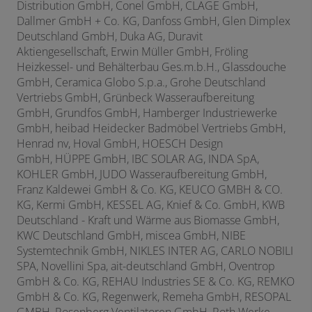
Distribution GmbH,
Conel GmbH,
CLAGE GmbH,
Dallmer GmbH + Co. KG, Danfoss GmbH, Glen Dimplex
Deutschland GmbH, Duka AG, Duravit
Aktiengesellschaft, Erwin Müller GmbH, Fröling
Heizkessel- und Behälterbau Ges.m.b.H., Glassdouche
GmbH, Ceramica Globo S.p.a., Grohe Deutschland
Vertriebs GmbH, Grünbeck Wasseraufbereitung
GmbH,
Grundfos GmbH, Hamberger Industriewerke
GmbH, heibad Heidecker Badmöbel Vertriebs GmbH,
Henrad nv, Hoval GmbH, HOESCH Design
GmbH,
HÜPPE GmbH, IBC SOLAR AG, INDA SpA,
KOHLER GmbH, JUDO Wasseraufbereitung GmbH,
Franz Kaldewei GmbH & Co. KG,
KEUCO GMBH & CO.
KG, Kermi GmbH, KESSEL AG, Knief & Co. GmbH, KWB
Deutschland - Kraft und Wärme aus Biomasse GmbH,
KWC Deutschland GmbH, miscea GmbH, NIBE
Systemtechnik GmbH, NIKLES INTER AG, CARLO NOBILI
SPA, Novellini Spa, ait-deutschland GmbH, Oventrop
GmbH & Co. KG, REHAU Industries SE & Co. KG,
REMKO
GmbH & Co. KG, Regenwerk, Remeha GmbH, RESOPAL
GMBH, Rosenberg Ventilatoren GmbH, Roth Werke