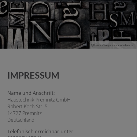
@G
oss Vitalij
– stock.adobe.com
IMPRESSUM
Name und Anschrift:
Haustechnik Premnitz GmbH
Robert-Koch-Str. 5
14727 Premnitz
Deutschland
Telefonisch erreichbar unter
: