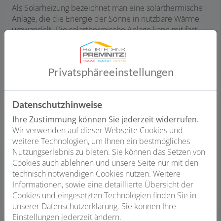
Als Solarheizung bezeichnet man eine solarthermische
Anlage, die die Energie der Sonne in nutzbare Wärme
umwandelt. Die solarthermische Anlage kann mit fast
allen Heizungsanlagen kombiniert werden – so haben
Sie auch an weniger sonnigen Tagen genug warmes
Wasser und Heizungsenergie. Idealerweise kombiniert
Privatsphäre­einstellungen
man die solarthermische Anlage mit einer
Brennwertanlage oder einer Holzpelletheizung, um
möglichst CO2-neutral heizen zu können.
Datenschutzhinweise
Je nach Kombination können Sie zudem bis zu 35 %
Ihre Zustimmung können Sie jederzeit widerrufen.
Förderung durch das Bundesamt für Wirtschaft und
Wir verwenden auf dieser Webseite Cookies und
Ausfuhrkontrolle (BAFA) erhalten – wir beraten Sie gerne
weitere Technologien, um Ihnen ein bestmögliches
zu den möglichen Fördermitteln!
Nutzungserlebnis zu bieten. Sie können das Setzen von
Cookies auch ablehnen und unsere Seite nur mit den
Gemeinsam besprechen wir Ihre Wünsche und
technisch notwendigen Cookies nutzen. Weitere
Anforderungen, um basierend darauf zu prüfen, welche
Informationen, sowie eine detaillierte Übersicht der
Kombination aus Solarheizung und Heizungsanlage für
Cookies und eingesetzten Technologien finden Sie in
Sie am besten geeignet ist. Bei der Installation
unserer Datenschutzerklärung. Sie können Ihre
übernehmen wir zudem die Koordination anderer
Einstellungen jederzeit ändern.
Gewerke und arbeiten eng mit Partnerunternehmen