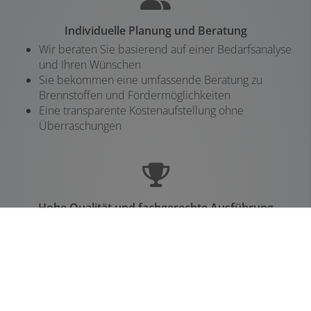
Individuelle Planung und Beratung
Wir beraten Sie basierend auf einer Bedarfsanalyse
und Ihren Wünschen
Sie bekommen eine umfassende Beratung zu
Brennstoffen und Fördermöglichkeiten
Eine transparente Kostenaufstellung ohne
Überraschungen
Hohe Qualität und fachgerechte Ausführung
Wir verbauen ausschließlich hochwertige Produkte
führender Marken
Sie profitieren von umfassenden Service- und
Garantieleistungen
Wir sorgen für einen regelmäßigen Service und
Wartung