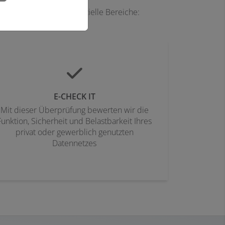
derte E-CHECKS für spezielle Bereiche:
E-CHECK IT
Mit dieser Überprüfung bewerten wir die
Funktion, Sicherheit und Belastbarkeit Ihres
privat oder gewerblich genutzten
Datennetzes