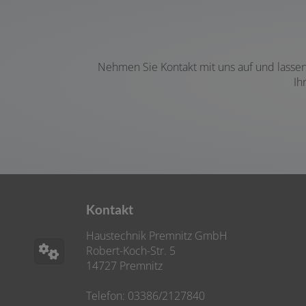
Nehmen Sie Kontakt mit uns auf und lassen 
Ih
Kontakt
Haustechnik Premnitz GmbH
Robert-Koch-Str. 5
14727 Premnitz
Telefon: 03386/2127840