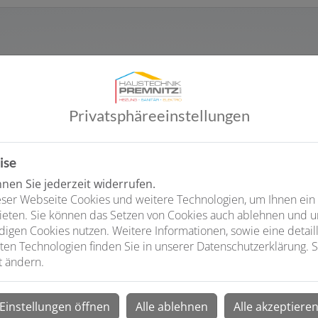
 und Werte
che Leitungen … – unsere erfahrenen Mitarbeiter prüfen die Elek
g. Dabei erkennen sie zuverlässig die Gefahrenquellen, die z. B.
Privatsphäre­einstellungen
nen. Festgestellte Mängel werden fachgerecht behoben. Die E
e Geräte keine Sicherheitsmängel aufweisen. So sind Sie als V
l können Sie bei einem möglichen Haftungsfall den einwandfre
ise
vielen Versicherungsanbietern Prämiennachlässe, weil damit da
ergiesparberatung zeigt Ihnen auf, wie Sie Ihre Energiekosten
en Sie jederzeit widerrufen.
ser Webseite Cookies und weitere Technologien, um Ihnen ein
ieten. Sie können das Setzen von Cookies auch ablehnen und un
igen Cookies nutzen. Weitere Informationen, sowie eine detaill
ten Technologien finden Sie in unserer Datenschutzerklärung. S
t ändern.
Einstellungen öffnen
Alle ablehnen
Alle akzeptiere
 E-CHECKS für Ihre E-Mobilität, Photovoltaik