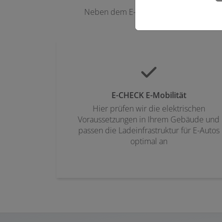
Neben dem E-CHECK für die sichere Ele
E-CHECK E-Mobilität
Hier prüfen wir die elektrischen
Voraussetzungen in Ihrem Gebäude und
passen die Ladeinfrastruktur für E-Autos
optimal an