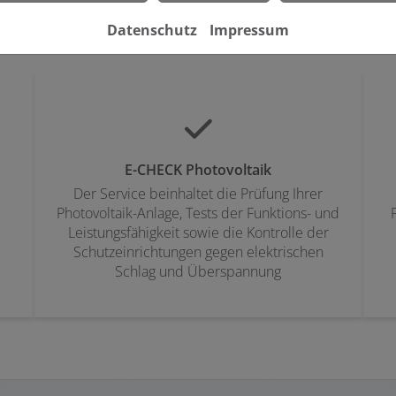
ktrik in Ihrer Immobilie bieten wir Ihnen weitere maßgeschnei
Datenschutz
Impressum
E-CHECK Photovoltaik
Der Service beinhaltet die Prüfung Ihrer
Photovoltaik-Anlage, Tests der Funktions- und
Leistungsfähigkeit sowie die Kontrolle der
Schutzeinrichtungen gegen elektrischen
Schlag und Überspannung