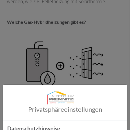
werden, wie z.B. Pelletheizung mit Solarthermie.
Welche Gas-Hybridheizungen gibt es?
Gas-Hybridheizung mit Solarthermie ​
Privatsphäre­einstellungen
Sehr beliebt ist die Kombination von
Erdgasheizung und Solarthermie. Dabei wird
Solartechnik zur Unterstützung der
Datenschutzhinweise
Warmwasseraufbereitung verwendet. Bei