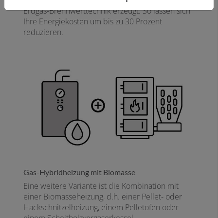
Erdgas-Brennwerttechnik erzeugt. So lassen sich
Ihre Energiekosten um bis zu 30 Prozent
reduzieren.
Gas-Hybridheizung mit Biomasse ​
Eine weitere Variante ist die Kombination mit
einer Biomasseheizung, d.h. einer Pellet- oder
Hackschnitzelheizung, einem Pelletofen oder
einem Scheitholzvergaserkessel.