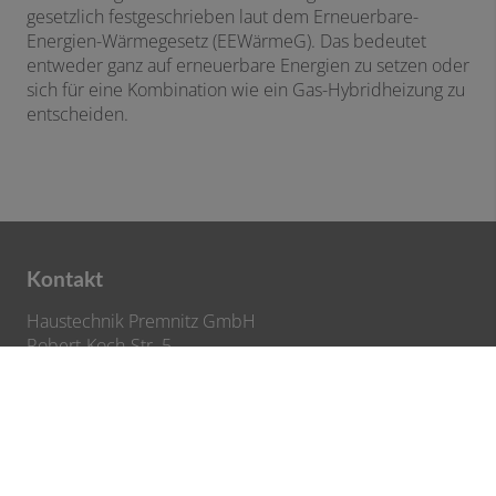
gesetzlich festgeschrieben laut dem Erneuerbare-
Energien-Wärmegesetz (EEWärmeG). Das bedeutet
entweder ganz auf erneuerbare Energien zu setzen oder
sich für eine Kombination wie ein Gas-Hybridheizung zu
entscheiden.
Kontakt
Haustechnik Premnitz GmbH
Robert-Koch-Str. 5
14727 Premnitz
Telefon: 03386/2127840
E-Mail:
Info@haustechnik-premnitz.de