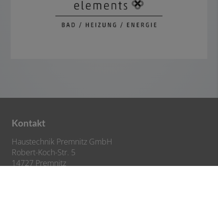
Kontakt
Haustechnik Premnitz GmbH
Robert-Koch-Str. 5
14727 Premnitz
Telefon: 03386/2127840
E-Mail:
Info@haustechnik-premnitz.de