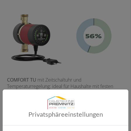
COMFORT TU
mit Zeitschaltuhr und
Temperaturregelung: ideal für Haushalte mit festen
Entnahmezeiten. Bis zu 56 % Wärmeenergieeinsparung
im Vergleich zum Dauerbetrieb.
Privatsphäre­einstellungen