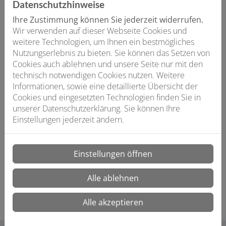
Datenschutzhinweise
Ihre Zustimmung können Sie jederzeit widerrufen.
Wir verwenden auf dieser Webseite Cookies und
weitere Technologien, um Ihnen ein bestmögliches
Nutzungserlebnis zu bieten. Sie können das Setzen von
Cookies auch ablehnen und unsere Seite nur mit den
technisch notwendigen Cookies nutzen. Weitere
Informationen, sowie eine detaillierte Übersicht der
Cookies und eingesetzten Technologien finden Sie in
unserer Datenschutzerklärung. Sie können Ihre
COMFORT TA
mit AUTOADAPT-Regelung: ideal für
Einstellungen jederzeit ändern.
Haushalte, in denen der Entnahmeplan nicht einfach
festzulegen ist. Für Ferienhäuser ist eine zusätzliche
Temperaturregelung gut geeignet. Bis zu 67 % weniger
Einstellungen öffnen
Wärmeenergieeinsparung im Vergleich zum
Dauerbetrieb.
Alle ablehnen
Alle akzeptieren