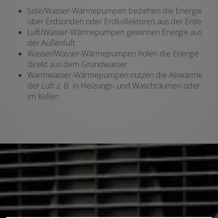
Sole/Wasser-Wärmepumpen beziehen die Energie
über Erdsonden oder Erdkollektoren aus der Erde
Luft/Wasser-Wärmepumpen gewinnen Energie aus
der Außenluft
Wasser/Wasser-Wärmepumpen holen die Energie
direkt aus dem Grundwasser
Warmwasser-Wärmepumpen nutzen die Abwärme
der Luft z. B. in Heizungs- und Waschräumen oder
im Keller.