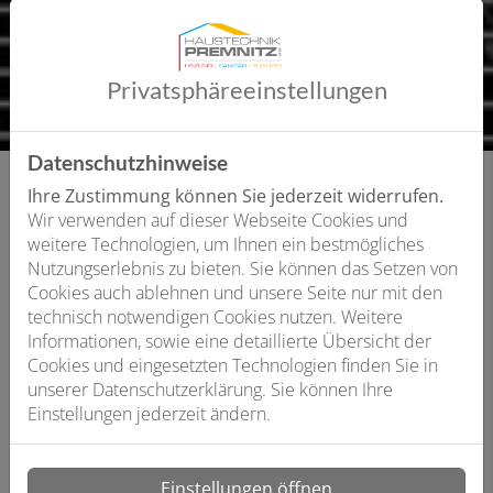
Privatsphäre­einstellungen
Datenschutzhinweise
Ihre Zustimmung können Sie jederzeit widerrufen.
Wir verwenden auf dieser Webseite Cookies und
Umwelt schonen, Förderung erhalten, Kosten
weitere Technologien, um Ihnen ein bestmögliches
sparen
Nutzungserlebnis zu bieten. Sie können das Setzen von
Cookies auch ablehnen und unsere Seite nur mit den
Mit einer Wärmepumpe leisten Sie einen wertvollen
technisch notwendigen Cookies nutzen. Weitere
Beitrag zur Energiewende: Sie setzen Sie auf
Informationen, sowie eine detaillierte Übersicht der
regenerative Energien und heizen weitgehend CO2-
Cookies und eingesetzten Technologien finden Sie in
neutral. Die Finanzierung Ihrer Wärmepumpe kann
unserer Datenschutzerklärung. Sie können Ihre
daher über staatliche Mittel bezuschusst werden. Auch
Einstellungen jederzeit ändern.
die Kombination mit einer Photovoltaik-Anlage wird
gefördert. Wenn Sie im Sommer Ihre Räume auch
besonders effizient kühlen wollen, sind Sole/Wasser-
Einstellungen öffnen
Wärmepumpen und Wasser/Wasser-Wärmepumpen